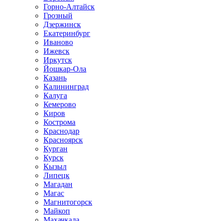
Горно-Алтайск
Грозный
Дзержинск
Екатеринбург
Иваново
Ижевск
Иркутск
Йошкар-Ола
Казань
Калининград
Калуга
Кемерово
Киров
Кострома
Краснодар
Красноярск
Курган
Курск
Кызыл
Липецк
Магадан
Магас
Магнитогорск
Майкоп
Махачкала