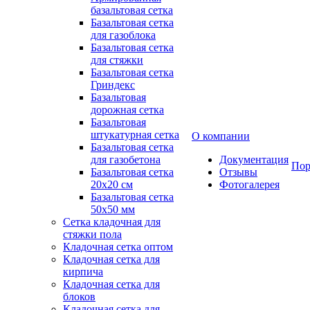
базальтовая сетка
Базальтовая сетка
для газоблока
Базальтовая сетка
для стяжки
Базальтовая сетка
Гриндекс
Базальтовая
дорожная сетка
Базальтовая
штукатурная сетка
О компании
Базальтовая сетка
для газобетона
Документация
Пор
Базальтовая сетка
Отзывы
20x20 см
Фотогалерея
Базальтовая сетка
50x50 мм
Сетка кладочная для
стяжки пола
Кладочная сетка оптом
Кладочная сетка для
кирпича
Кладочная сетка для
блоков
Кладочная сетка для