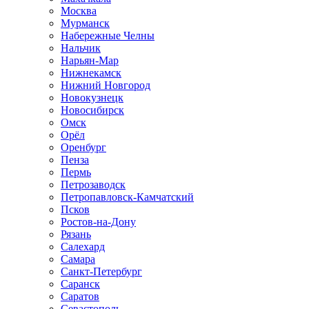
Москва
Мурманск
Набережные Челны
Нальчик
Нарьян-Мар
Нижнекамск
Нижний Новгород
Новокузнецк
Новосибирск
Омск
Орёл
Оренбург
Пенза
Пермь
Петрозаводск
Петропавловск-Камчатский
Псков
Ростов-на-Дону
Рязань
Салехард
Самара
Санкт-Петербург
Саранск
Саратов
Севастополь