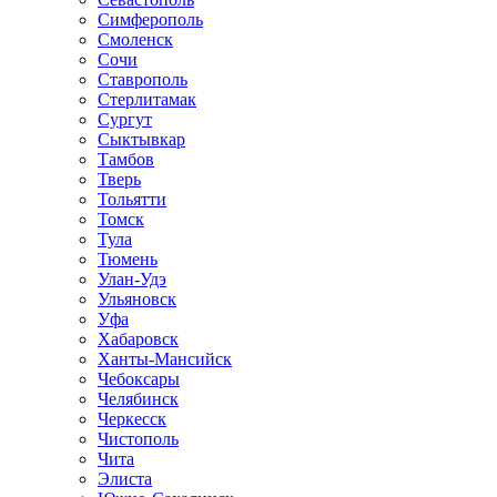
Симферополь
Смоленск
Сочи
Ставрополь
Стерлитамак
Сургут
Сыктывкар
Тамбов
Тверь
Тольятти
Томск
Тула
Тюмень
Улан-Удэ
Ульяновск
Уфа
Хабаровск
Ханты-Мансийск
Чебоксары
Челябинск
Черкесск
Чистополь
Чита
Элиста