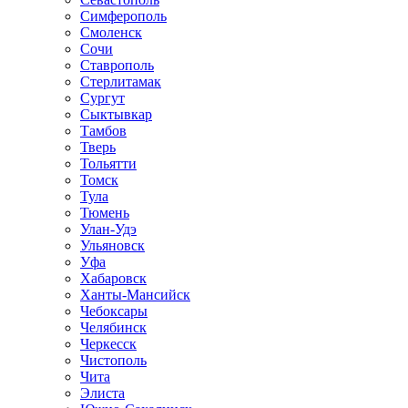
Симферополь
Смоленск
Сочи
Ставрополь
Стерлитамак
Сургут
Сыктывкар
Тамбов
Тверь
Тольятти
Томск
Тула
Тюмень
Улан-Удэ
Ульяновск
Уфа
Хабаровск
Ханты-Мансийск
Чебоксары
Челябинск
Черкесск
Чистополь
Чита
Элиста