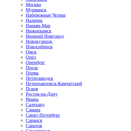
Москва
Мурманск
Набережные Челны
Нальчик
Нарьян-Мар
Нижнекамск
Нижний Новгород
Новокузнецк
Новосибирск
Омск
Орёл
Оренбург
Пенза
Пермь
Петрозаводск
Петропавловск-Камчатский
Псков
Ростов-на-Дону
Рязань
Салехард
Самара
Санкт-Петербург
Саранск
Саратов
Севастополь