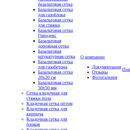
базальтовая сетка
Базальтовая сетка
для газоблока
Базальтовая сетка
для стяжки
Базальтовая сетка
Гриндекс
Базальтовая
дорожная сетка
Базальтовая
штукатурная сетка
О компании
Базальтовая сетка
для газобетона
Документация
Пор
Базальтовая сетка
Отзывы
20x20 см
Фотогалерея
Базальтовая сетка
50x50 мм
Сетка кладочная для
стяжки пола
Кладочная сетка оптом
Кладочная сетка для
кирпича
Кладочная сетка для
блоков
Кладочная сетка для