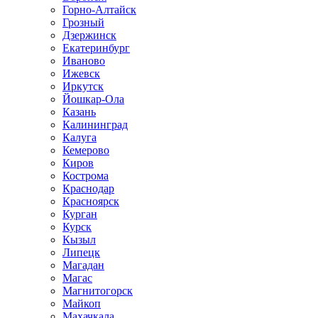
Горно-Алтайск
Грозный
Дзержинск
Екатеринбург
Иваново
Ижевск
Иркутск
Йошкар-Ола
Казань
Калининград
Калуга
Кемерово
Киров
Кострома
Краснодар
Красноярск
Курган
Курск
Кызыл
Липецк
Магадан
Магас
Магнитогорск
Майкоп
Махачкала