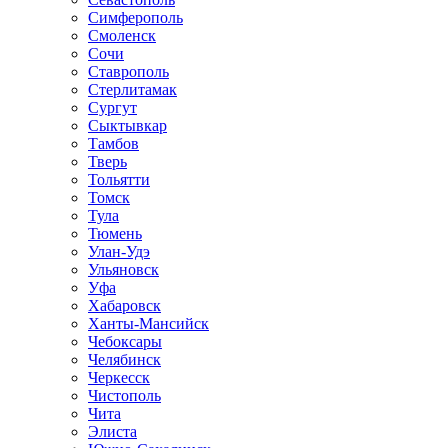
Симферополь
Смоленск
Сочи
Ставрополь
Стерлитамак
Сургут
Сыктывкар
Тамбов
Тверь
Тольятти
Томск
Тула
Тюмень
Улан-Удэ
Ульяновск
Уфа
Хабаровск
Ханты-Мансийск
Чебоксары
Челябинск
Черкесск
Чистополь
Чита
Элиста