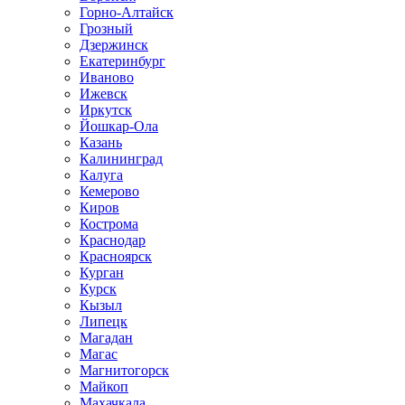
Горно-Алтайск
Грозный
Дзержинск
Екатеринбург
Иваново
Ижевск
Иркутск
Йошкар-Ола
Казань
Калининград
Калуга
Кемерово
Киров
Кострома
Краснодар
Красноярск
Курган
Курск
Кызыл
Липецк
Магадан
Магас
Магнитогорск
Майкоп
Махачкала