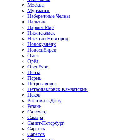
Москва
Мурманск
Набережные Челны
Нальчик
Нарьян-Мар
Нижнекамск
Нижний Новгород
Новокузнецк
Новосибирск
Омск
Орёл
Оренбург
Пенза
Пермь
Петрозаводск
Петропавловск-Камчатский
Псков
Ростов-на-Дону
Рязань
Салехард
Самара
Санкт-Петербург
Саранск
Саратов
Севастополь