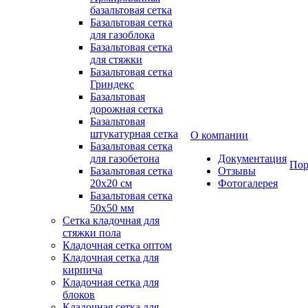
базальтовая сетка
Базальтовая сетка
для газоблока
Базальтовая сетка
для стяжки
Базальтовая сетка
Гриндекс
Базальтовая
дорожная сетка
Базальтовая
штукатурная сетка
О компании
Базальтовая сетка
для газобетона
Документация
Пор
Базальтовая сетка
Отзывы
20x20 см
Фотогалерея
Базальтовая сетка
50x50 мм
Сетка кладочная для
стяжки пола
Кладочная сетка оптом
Кладочная сетка для
кирпича
Кладочная сетка для
блоков
Кладочная сетка для