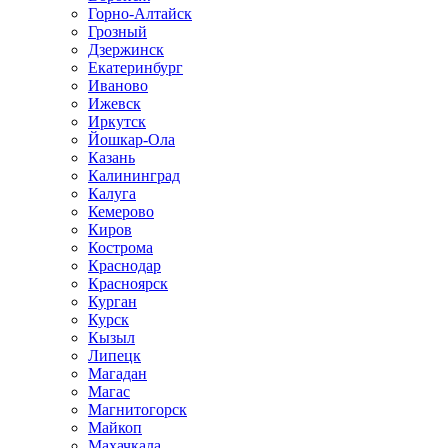
Горно-Алтайск
Грозный
Дзержинск
Екатеринбург
Иваново
Ижевск
Иркутск
Йошкар-Ола
Казань
Калининград
Калуга
Кемерово
Киров
Кострома
Краснодар
Красноярск
Курган
Курск
Кызыл
Липецк
Магадан
Магас
Магнитогорск
Майкоп
Махачкала