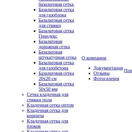
базальтовая сетка
Базальтовая сетка
для газоблока
Базальтовая сетка
для стяжки
Базальтовая сетка
Гриндекс
Базальтовая
дорожная сетка
Базальтовая
штукатурная сетка
О компании
Базальтовая сетка
для газобетона
Документация
Пор
Базальтовая сетка
Отзывы
20x20 см
Фотогалерея
Базальтовая сетка
50x50 мм
Сетка кладочная для
стяжки пола
Кладочная сетка оптом
Кладочная сетка для
кирпича
Кладочная сетка для
блоков
Кладочная сетка для