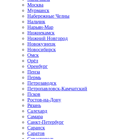
Москва
Мурманск
Набережные Челны
Нальчик
Нарьян-Мар
Нижнекамск
Нижний Новгород
Новокузнецк
Новосибирск
Омск
Орёл
Оренбург
Пенза
Пермь
Петрозаводск
Петропавловск-Камчатский
Псков
Ростов-на-Дону
Рязань
Салехард
Самара
Санкт-Петербург
Саранск
Саратов
Севастополь