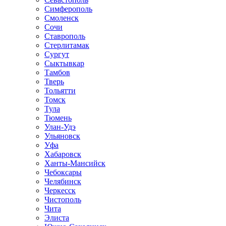
Симферополь
Смоленск
Сочи
Ставрополь
Стерлитамак
Сургут
Сыктывкар
Тамбов
Тверь
Тольятти
Томск
Тула
Тюмень
Улан-Удэ
Ульяновск
Уфа
Хабаровск
Ханты-Мансийск
Чебоксары
Челябинск
Черкесск
Чистополь
Чита
Элиста