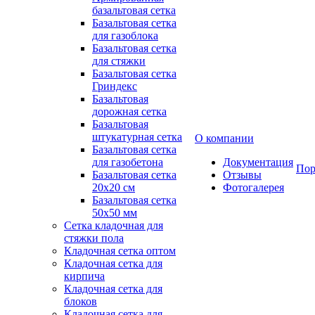
базальтовая сетка
Базальтовая сетка
для газоблока
Базальтовая сетка
для стяжки
Базальтовая сетка
Гриндекс
Базальтовая
дорожная сетка
Базальтовая
штукатурная сетка
О компании
Базальтовая сетка
для газобетона
Документация
Пор
Базальтовая сетка
Отзывы
20x20 см
Фотогалерея
Базальтовая сетка
50x50 мм
Сетка кладочная для
стяжки пола
Кладочная сетка оптом
Кладочная сетка для
кирпича
Кладочная сетка для
блоков
Кладочная сетка для