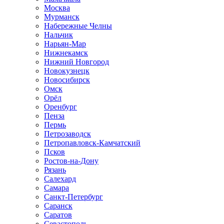
Москва
Мурманск
Набережные Челны
Нальчик
Нарьян-Мар
Нижнекамск
Нижний Новгород
Новокузнецк
Новосибирск
Омск
Орёл
Оренбург
Пенза
Пермь
Петрозаводск
Петропавловск-Камчатский
Псков
Ростов-на-Дону
Рязань
Салехард
Самара
Санкт-Петербург
Саранск
Саратов
Севастополь