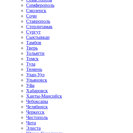
Симферополь
Смоленск
Сочи
Ставрополь
Стерлитамак
Сургут
Сыктывкар
Тамбов
Тверь
Тольятти
Томск
Тула
Тюмень
Улан-Удэ
Ульяновск
Уфа
Хабаровск
Ханты-Мансийск
Чебоксары
Челябинск
Черкесск
Чистополь
Чита
Элиста