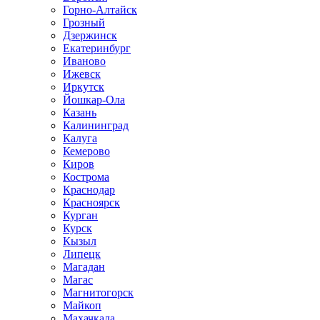
Горно-Алтайск
Грозный
Дзержинск
Екатеринбург
Иваново
Ижевск
Иркутск
Йошкар-Ола
Казань
Калининград
Калуга
Кемерово
Киров
Кострома
Краснодар
Красноярск
Курган
Курск
Кызыл
Липецк
Магадан
Магас
Магнитогорск
Майкоп
Махачкала