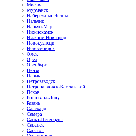
Москва
Мурманск
Набережные Челны
Нальчик
Нарьян-Мар
Нижнекамск
Нижний Новгород
Новокузнецк
Новосибирск
Омск
Орёл
Оренбург
Пенза
Пермь
Петрозаводск
Петропавловск-Камчатский
Псков
Ростов-на-Дону
Рязань
Салехард
Самара
Санкт-Петербург
Саранск
Саратов
Севастополь