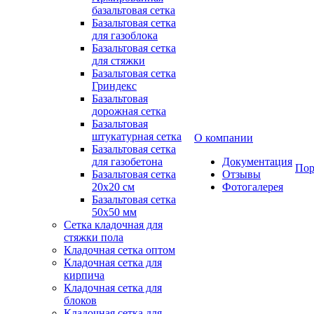
базальтовая сетка
Базальтовая сетка
для газоблока
Базальтовая сетка
для стяжки
Базальтовая сетка
Гриндекс
Базальтовая
дорожная сетка
Базальтовая
штукатурная сетка
О компании
Базальтовая сетка
для газобетона
Документация
Пор
Базальтовая сетка
Отзывы
20x20 см
Фотогалерея
Базальтовая сетка
50x50 мм
Сетка кладочная для
стяжки пола
Кладочная сетка оптом
Кладочная сетка для
кирпича
Кладочная сетка для
блоков
Кладочная сетка для