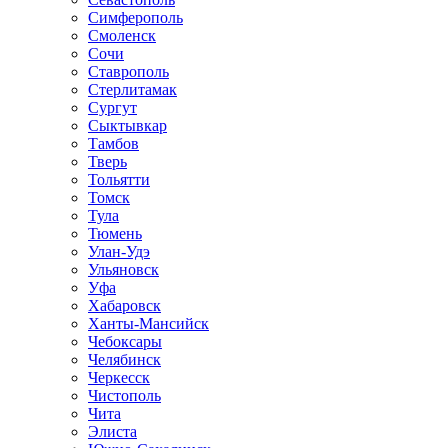
Симферополь
Смоленск
Сочи
Ставрополь
Стерлитамак
Сургут
Сыктывкар
Тамбов
Тверь
Тольятти
Томск
Тула
Тюмень
Улан-Удэ
Ульяновск
Уфа
Хабаровск
Ханты-Мансийск
Чебоксары
Челябинск
Черкесск
Чистополь
Чита
Элиста