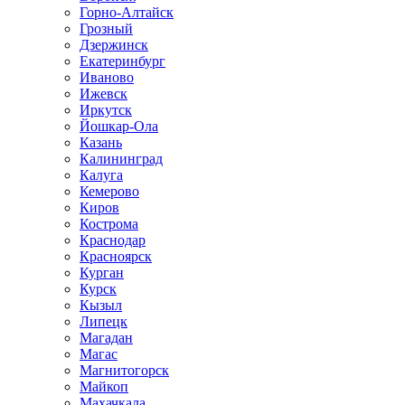
Горно-Алтайск
Грозный
Дзержинск
Екатеринбург
Иваново
Ижевск
Иркутск
Йошкар-Ола
Казань
Калининград
Калуга
Кемерово
Киров
Кострома
Краснодар
Красноярск
Курган
Курск
Кызыл
Липецк
Магадан
Магас
Магнитогорск
Майкоп
Махачкала